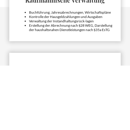
Buchführung, Jahresabrechnungen, Wirtschaftspläne
Kontrolle der Hausgeldzahlungen und Ausgaben
Verwaltung der Instandhaltungsrück-lagen
Erstellung der Abrechnung nach §28 WEG, Darstellung
der haushaltsnahen Dienstleistungen nach §35a EsTG
Technische Verwaltung
Regelmäßige Objektbegehung
Einholung und Prüfung von Handwerkerangeboten
Überwachung von Instandhaltungsmaß-nahmen
Wahrnehmung von Verkehrssicherungs-pflichten