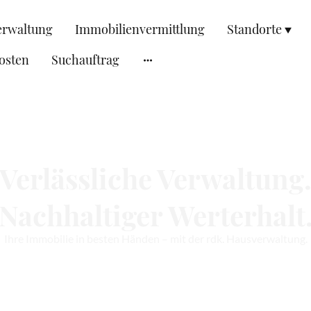
erwaltung
Immobilienvermittlung
Standorte
osten
Suchauftrag
Verlässliche Verwaltung
Nachhaltiger Werterhalt
Ihre Immobilie in besten Händen – mit der rdk. Hausverwaltung.
Leistungen entdecken