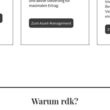
und aktive Steuerung für
im
maximalen Ertrag.
Be
Ve
ei
g
Zum Asset-Management
Z
Warum rdk?