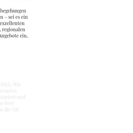
ktbegehungen
n – sei es ein
 exzellenten
, regionalen
Angebote ein,
r WEG. Wir
levanten
kturiert und
en Wert
n die Tat