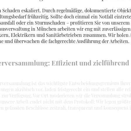
in Schaden eskaliert. Durch regelmäßige, dokumentierte Obje
ungsbedarf frühzeitig. Sollte doch einmal ein Notfall eintrete
ausfall oder ein Sturmschaden – profitieren Sie von unserem
ausverwaltung in München arbeiten wir eng mit zuverlässigen
rn, Elektrikern und Sanitärbetrieben zusammen. Wir holen 
ne und überwachen die fachgerechte Ausführung der Arbeiten.
erversammlung: Effizient und zielführend
erversammlung ist das wichtigste Entscheidungsgremium Ihre
ngen akribisch vor, laden fristgerecht ein und stellen alle re
l zur Verfügung. Vor Ort moderieren wir die Versammlung stru
 unsere Arbeit endet nicht mit dem Protokoll: Wir legen größt
nen gefassten Beschlüsse zeitnah, transparent und konsequent i
nser innovatives Ticket-System