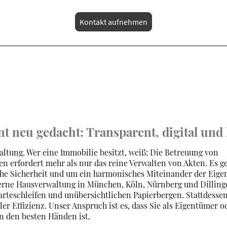
Kontakt aufnehmen
neu gedacht: Transparent, digital und 
ltung. Wer eine Immobilie besitzt, weiß: Die Betreuung von
erfordert mehr als nur das reine Verwalten von Akten. Es ge
che Sicherheit und um ein harmonisches Miteinander der Eige
derne Hausverwaltung in München, Köln, Nürnberg und Dilling
rteschleifen und unübersichtlichen Papierbergen. Stattdesse
er Effizienz. Unser Anspruch ist es, dass Sie als Eigentümer od
in den besten Händen ist.