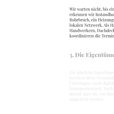
Wir warten nicht, bis e
erkennen wir Instandhalt
Rohrbruch, ein Heizungs
lokalen Netzwerk. Als H
Handwerkern, Dachdecke
koordinieren die Termi
3. Die Eigentüm
Die jährliche Eigentüm
bereiten diese Versammlu
Unterlagen vorab digita
lösungsorientiert. Doch
darauf, dass die von Ih
umgesetzt werden.
Der digitale Vorteil: U