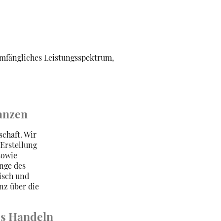
mfängliches Leistungsspektrum,
nanzen
chaft. Wir
Erstellung
sowie
nge des
isch und
nz über die
es Handeln